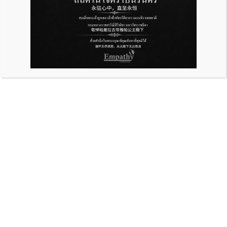
2022 年前使用电子代扣税系统，减免代
扣税税率至 2%
February 8, 2024
4:32 am
泰京银行（泰京银行）回应政府政策鼓励使用电子代扣税
系统（E-WITHHOLING TAX）代扣税税率将降低到
2%。免费开放 Krungthai E-WITHHOLING TAX 代扣
税系统服务直到2565（2022）年底。
根据内阁 已批准的税收减免措施，通过将付款的代扣税
率分别降低 5% 和 3% 的代扣税税率至 2%，以促进使
用电子代扣税系统或电子代扣税。通过该系统的应税收入
2020 年 10 月 1 日至 2022 年 12 月 31 日期间的电子
代扣税，公司或法人合伙企业可以将相应电子代扣税系统