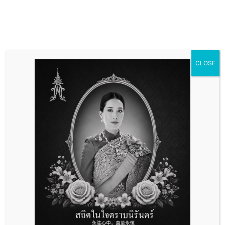
CLOSE
ภ.ง.ด 90